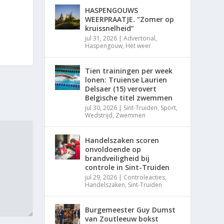
HASPENGOUWS
WEERPRAATJE. “Zomer op
kruissnelheid”
jul 31, 2026
|
Advertorial
,
Haspengouw
,
Het weer
Tien trainingen per week
lonen: Truiense Laurien
Delsaer (15) verovert
Belgische titel zwemmen
jul 30, 2026
|
Sint-Truiden
,
Sport
,
Wedstrijd
,
Zwemmen
Handelszaken scoren
onvoldoende op
brandveiligheid bij
controle in Sint-Truiden
jul 29, 2026
|
Controleacties
,
Handelszaken
,
Sint-Truiden
Burgemeester Guy Dumst
van Zoutleeuw bokst