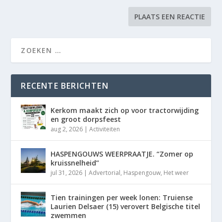
RECENTE BERICHTEN
Kerkom maakt zich op voor tractorwijding
en groot dorpsfeest
aug 2, 2026
|
Activiteiten
HASPENGOUWS WEERPRAATJE. “Zomer op
kruissnelheid”
jul 31, 2026
|
Advertorial
,
Haspengouw
,
Het weer
Tien trainingen per week lonen: Truiense
Laurien Delsaer (15) verovert Belgische titel
zwemmen