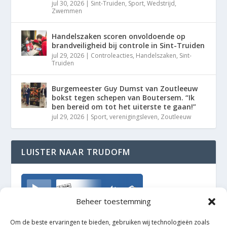
jul 30, 2026
|
Sint-Truiden
,
Sport
,
Wedstrijd
,
Zwemmen
Handelszaken scoren onvoldoende op
brandveiligheid bij controle in Sint-Truiden
jul 29, 2026
|
Controleacties
,
Handelszaken
,
Sint-
Truiden
Burgemeester Guy Dumst van Zoutleeuw
bokst tegen schepen van Boutersem. “Ik
ben bereid om tot het uiterste te gaan!”
jul 29, 2026
|
Sport
,
verenigingsleven
,
Zoutleeuw
LUISTER NAAR TRUDOFM
TrudoFM
Beheer toestemming
Om de beste ervaringen te bieden, gebruiken wij technologieën zoals