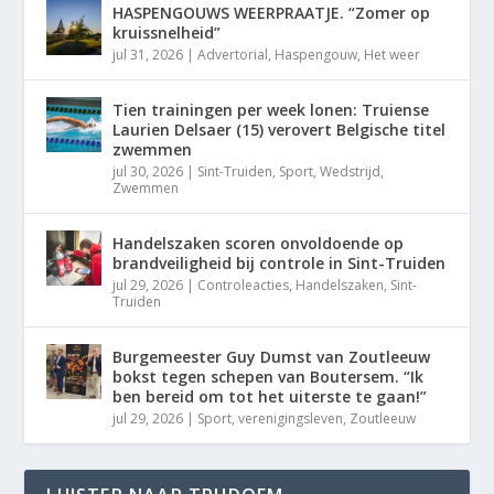
HASPENGOUWS WEERPRAATJE. “Zomer op
kruissnelheid”
jul 31, 2026
|
Advertorial
,
Haspengouw
,
Het weer
Tien trainingen per week lonen: Truiense
Laurien Delsaer (15) verovert Belgische titel
zwemmen
jul 30, 2026
|
Sint-Truiden
,
Sport
,
Wedstrijd
,
Zwemmen
Handelszaken scoren onvoldoende op
brandveiligheid bij controle in Sint-Truiden
jul 29, 2026
|
Controleacties
,
Handelszaken
,
Sint-
Truiden
Burgemeester Guy Dumst van Zoutleeuw
bokst tegen schepen van Boutersem. “Ik
ben bereid om tot het uiterste te gaan!”
jul 29, 2026
|
Sport
,
verenigingsleven
,
Zoutleeuw