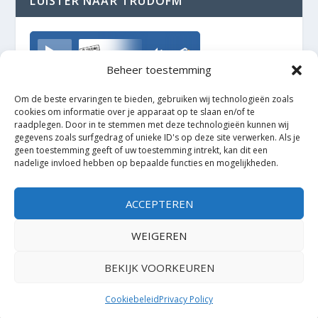
LUISTER NAAR TRUDOFM
TrudoFM
Beheer toestemming
Om de beste ervaringen te bieden, gebruiken wij technologieën zoals
cookies om informatie over je apparaat op te slaan en/of te
raadplegen. Door in te stemmen met deze technologieën kunnen wij
gegevens zoals surfgedrag of unieke ID's op deze site verwerken. Als je
geen toestemming geeft of uw toestemming intrekt, kan dit een
nadelige invloed hebben op bepaalde functies en mogelijkheden.
ACCEPTEREN
WEIGEREN
BEKIJK VOORKEUREN
Ontworpen door
| Mogelijk gemaakt door
Elegant Themes
WordPress
Cookiebeleid
Privacy Policy