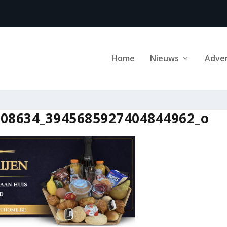
Home
Nieuws
Adve
08634_3945685927404844962_o