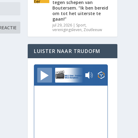
tegen schepen van
Boutersem. “Ik ben bereid
om tot het uiterste te
gaan!”
jul 29, 2026
|
Sport
,
verenigingsleven
,
Zoutleeuw
LUISTER NAAR TRUDOFM
TrudoFM