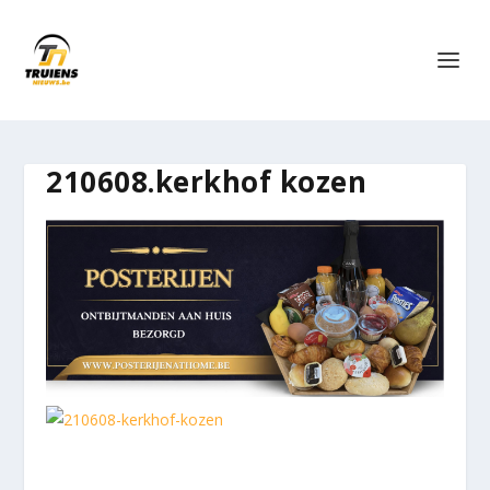
210608.kerkhof kozen