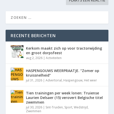
RECENTE BERICHTEN
Kerkom maakt zich op voor tractorwijding
en groot dorpsfeest
aug 2, 2026
|
Activiteiten
HASPENGOUWS WEERPRAATJE. “Zomer op
kruissnelheid”
jul 31, 2026
|
Advertorial
,
Haspengouw
,
Het weer
Tien trainingen per week lonen: Truiense
Laurien Delsaer (15) verovert Belgische titel
zwemmen
jul 30, 2026
|
Sint-Truiden
,
Sport
,
Wedstrijd
,
Zwemmen