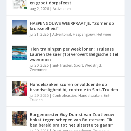
en groot dorpsfeest
aug 2, 2026
|
Activiteiten
HASPENGOUWS WEERPRAATJE. “Zomer op
kruissnelheid”
jul 31, 2026
|
Advertorial
,
Haspengouw
,
Het weer
Tien trainingen per week lonen: Truiense
Laurien Delsaer (15) verovert Belgische titel
zwemmen
jul 30, 2026
|
Sint-Truiden
,
Sport
,
Wedstrijd
,
Zwemmen
Handelszaken scoren onvoldoende op
brandveiligheid bij controle in Sint-Truiden
jul 29, 2026
|
Controleacties
,
Handelszaken
,
Sint-
Truiden
Burgemeester Guy Dumst van Zoutleeuw
bokst tegen schepen van Boutersem. “Ik
ben bereid om tot het uiterste te gaan!”
jul 29, 2026
|
Sport
,
verenigingsleven
,
Zoutleeuw