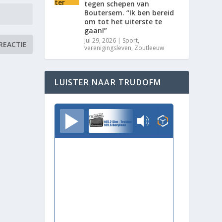
tegen schepen van
Boutersem. “Ik ben bereid
om tot het uiterste te
gaan!”
jul 29, 2026
|
Sport
,
verenigingsleven
,
Zoutleeuw
LUISTER NAAR TRUDOFM
TrudoFM