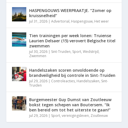
HASPENGOUWS WEERPRAATJE. “Zomer op
kruissnelheid”
jul 31, 2026
|
Advertorial
,
Haspengouw
,
Het weer
Tien trainingen per week lonen: Truiense
Laurien Delsaer (15) verovert Belgische titel
zwemmen
jul 30, 2026
|
Sint-Truiden
,
Sport
,
Wedstrijd
,
Zwemmen
Handelszaken scoren onvoldoende op
brandveiligheid bij controle in Sint-Truiden
jul 29, 2026
|
Controleacties
,
Handelszaken
,
Sint-
Truiden
Burgemeester Guy Dumst van Zoutleeuw
bokst tegen schepen van Boutersem. “Ik
ben bereid om tot het uiterste te gaan!”
jul 29, 2026
|
Sport
,
verenigingsleven
,
Zoutleeuw