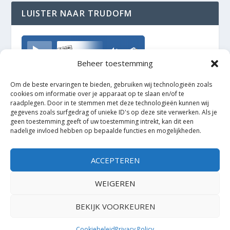
LUISTER NAAR TRUDOFM
TrudoFM
Beheer toestemming
Om de beste ervaringen te bieden, gebruiken wij technologieën zoals
cookies om informatie over je apparaat op te slaan en/of te
raadplegen. Door in te stemmen met deze technologieën kunnen wij
gegevens zoals surfgedrag of unieke ID's op deze site verwerken. Als je
geen toestemming geeft of uw toestemming intrekt, kan dit een
nadelige invloed hebben op bepaalde functies en mogelijkheden.
ACCEPTEREN
WEIGEREN
BEKIJK VOORKEUREN
Ontworpen door
| Mogelijk gemaakt door
Elegant Themes
WordPress
Cookiebeleid
Privacy Policy