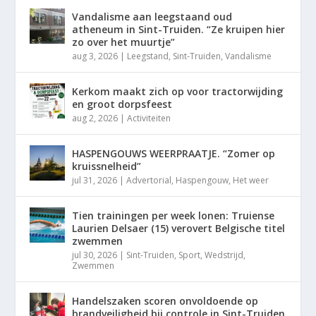
Vandalisme aan leegstaand oud
atheneum in Sint-Truiden. “Ze kruipen hier
zo over het muurtje”
aug 3, 2026
|
Leegstand
,
Sint-Truiden
,
Vandalisme
Kerkom maakt zich op voor tractorwijding
en groot dorpsfeest
aug 2, 2026
|
Activiteiten
HASPENGOUWS WEERPRAATJE. “Zomer op
kruissnelheid”
jul 31, 2026
|
Advertorial
,
Haspengouw
,
Het weer
Tien trainingen per week lonen: Truiense
Laurien Delsaer (15) verovert Belgische titel
zwemmen
jul 30, 2026
|
Sint-Truiden
,
Sport
,
Wedstrijd
,
Zwemmen
Handelszaken scoren onvoldoende op
brandveiligheid bij controle in Sint-Truiden