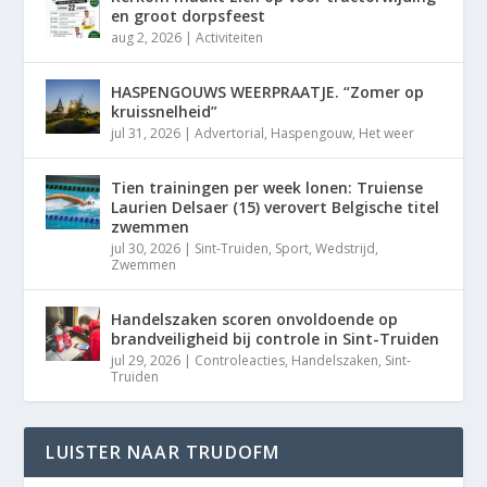
en groot dorpsfeest
aug 2, 2026
|
Activiteiten
HASPENGOUWS WEERPRAATJE. “Zomer op
kruissnelheid”
jul 31, 2026
|
Advertorial
,
Haspengouw
,
Het weer
Tien trainingen per week lonen: Truiense
Laurien Delsaer (15) verovert Belgische titel
zwemmen
jul 30, 2026
|
Sint-Truiden
,
Sport
,
Wedstrijd
,
Zwemmen
Handelszaken scoren onvoldoende op
brandveiligheid bij controle in Sint-Truiden
jul 29, 2026
|
Controleacties
,
Handelszaken
,
Sint-
Truiden
LUISTER NAAR TRUDOFM