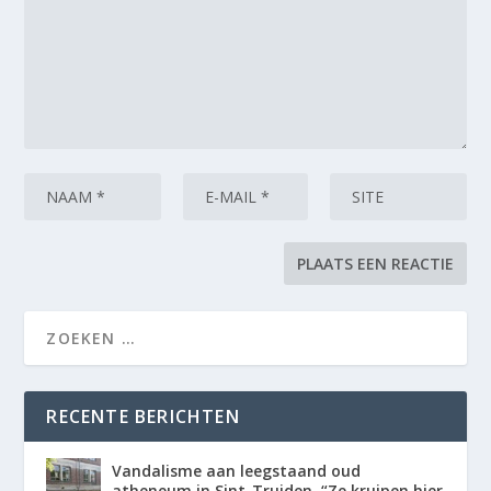
RECENTE BERICHTEN
Vandalisme aan leegstaand oud
atheneum in Sint-Truiden. “Ze kruipen hier