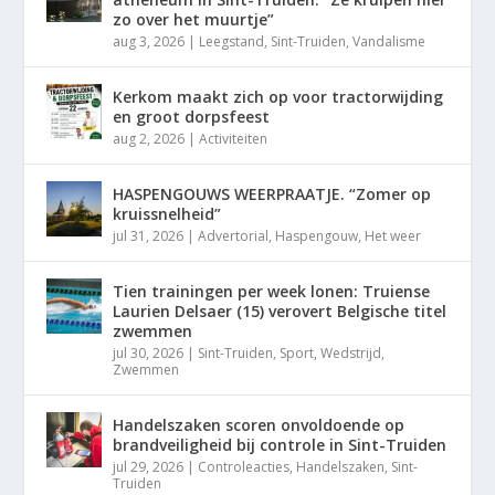
zo over het muurtje”
aug 3, 2026
|
Leegstand
,
Sint-Truiden
,
Vandalisme
Kerkom maakt zich op voor tractorwijding
en groot dorpsfeest
aug 2, 2026
|
Activiteiten
HASPENGOUWS WEERPRAATJE. “Zomer op
kruissnelheid”
jul 31, 2026
|
Advertorial
,
Haspengouw
,
Het weer
Tien trainingen per week lonen: Truiense
Laurien Delsaer (15) verovert Belgische titel
zwemmen
jul 30, 2026
|
Sint-Truiden
,
Sport
,
Wedstrijd
,
Zwemmen
Handelszaken scoren onvoldoende op
brandveiligheid bij controle in Sint-Truiden
jul 29, 2026
|
Controleacties
,
Handelszaken
,
Sint-
Truiden