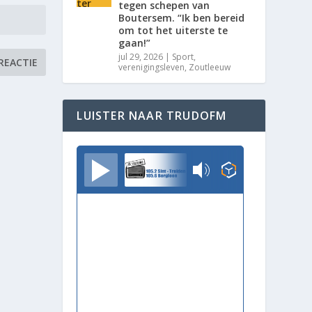
tegen schepen van
Boutersem. “Ik ben bereid
om tot het uiterste te
gaan!”
jul 29, 2026
|
Sport
,
verenigingsleven
,
Zoutleeuw
LUISTER NAAR TRUDOFM
TrudoFM