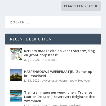
RECENTE BERICHTEN
Kerkom maakt zich op voor tractorwijding
en groot dorpsfeest
aug 2, 2026
|
Activiteiten
HASPENGOUWS WEERPRAATJE. “Zomer op
kruissnelheid”
jul 31, 2026
|
Advertorial
,
Haspengouw
,
Het weer
Tien trainingen per week lonen: Truiense
Laurien Delsaer (15) verovert Belgische titel
zwemmen
jul 30, 2026
|
Sint-Truiden
,
Sport
,
Wedstrijd
,