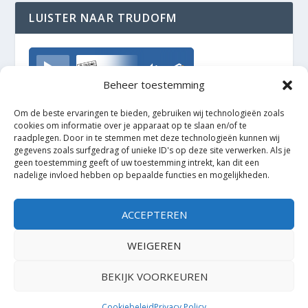
LUISTER NAAR TRUDOFM
TrudoFM
Beheer toestemming
Om de beste ervaringen te bieden, gebruiken wij technologieën zoals
cookies om informatie over je apparaat op te slaan en/of te
raadplegen. Door in te stemmen met deze technologieën kunnen wij
gegevens zoals surfgedrag of unieke ID's op deze site verwerken. Als je
geen toestemming geeft of uw toestemming intrekt, kan dit een
nadelige invloed hebben op bepaalde functies en mogelijkheden.
ACCEPTEREN
WEIGEREN
BEKIJK VOORKEUREN
Ontworpen door
| Mogelijk gemaakt door
Elegant Themes
WordPress
Cookiebeleid
Privacy Policy