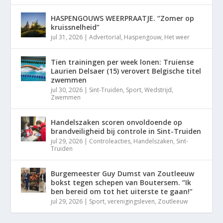
HASPENGOUWS WEERPRAATJE. “Zomer op
kruissnelheid”
jul 31, 2026
|
Advertorial
,
Haspengouw
,
Het weer
Tien trainingen per week lonen: Truiense
Laurien Delsaer (15) verovert Belgische titel
zwemmen
jul 30, 2026
|
Sint-Truiden
,
Sport
,
Wedstrijd
,
Zwemmen
Handelszaken scoren onvoldoende op
brandveiligheid bij controle in Sint-Truiden
jul 29, 2026
|
Controleacties
,
Handelszaken
,
Sint-
Truiden
Burgemeester Guy Dumst van Zoutleeuw
bokst tegen schepen van Boutersem. “Ik
ben bereid om tot het uiterste te gaan!”
jul 29, 2026
|
Sport
,
verenigingsleven
,
Zoutleeuw