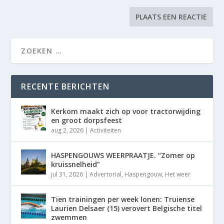
RECENTE BERICHTEN
Kerkom maakt zich op voor tractorwijding
en groot dorpsfeest
aug 2, 2026
|
Activiteiten
HASPENGOUWS WEERPRAATJE. “Zomer op
kruissnelheid”
jul 31, 2026
|
Advertorial
,
Haspengouw
,
Het weer
Tien trainingen per week lonen: Truiense
Laurien Delsaer (15) verovert Belgische titel
zwemmen