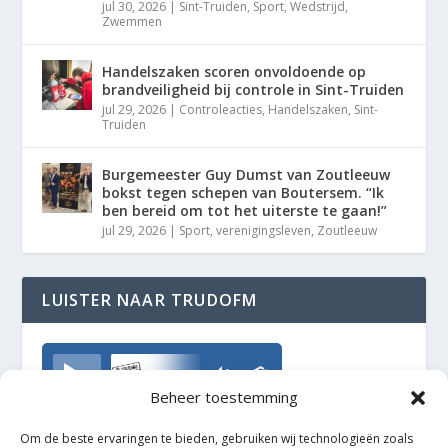
jul 30, 2026
|
Sint-Truiden
,
Sport
,
Wedstrijd
,
Zwemmen
Handelszaken scoren onvoldoende op
brandveiligheid bij controle in Sint-Truiden
jul 29, 2026
|
Controleacties
,
Handelszaken
,
Sint-
Truiden
Burgemeester Guy Dumst van Zoutleeuw
bokst tegen schepen van Boutersem. “Ik
ben bereid om tot het uiterste te gaan!”
jul 29, 2026
|
Sport
,
verenigingsleven
,
Zoutleeuw
LUISTER NAAR TRUDOFM
TrudoFM
Beheer toestemming
Om de beste ervaringen te bieden, gebruiken wij technologieën zoals