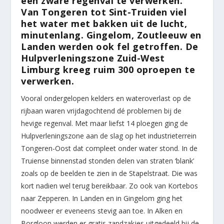
een zware regenval te verwerken.
Van Tongeren tot Sint-Truiden viel
het water met bakken uit de lucht,
minutenlang. Gingelom, Zoutleeuw en
Landen werden ook fel getroffen. De
Hulpverleningszone Zuid-West
Limburg kreeg ruim 300 oproepen te
verwerken.
Vooral ondergelopen kelders en wateroverlast op de
rijbaan waren vrijdagochtend dé problemen bij de
hevige regenval. Met maar liefst 14 ploegen ging de
Hulpverleningszone aan de slag op het industrieterrein
Tongeren-Oost dat compleet onder water stond. In de
Truiense binnenstad stonden delen van straten ‘blank’
zoals op de beelden te zien in de Stapelstraat. Die was
kort nadien wel terug bereikbaar. Zo ook van Kortebos
naar Zepperen. In Landen en in Gingelom ging het
noodweer er eveneens stevig aan toe. In Alken en
Borgloon werden er gratis zandzakjes uitgedeeld bij de