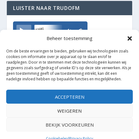
LUISTER NAAR TRUDOFM
TrudoFM
Beheer toestemming
Om de beste ervaringen te bieden, gebruiken wij technologieën zoals
cookies om informatie over je apparaat op te slaan en/of te
raadplegen. Door in te stemmen met deze technologieën kunnen wij
gegevens zoals surfgedrag of unieke ID's op deze site verwerken. Als je
geen toestemming geeft of uw toestemming intrekt, kan dit een
nadelige invloed hebben op bepaalde functies en mogelijkheden.
ACCEPTEREN
WEIGEREN
BEKIJK VOORKEUREN
Ontworpen door
| Mogelijk gemaakt door
Elegant Themes
WordPress
Cookiebeleid
Privacy Policy