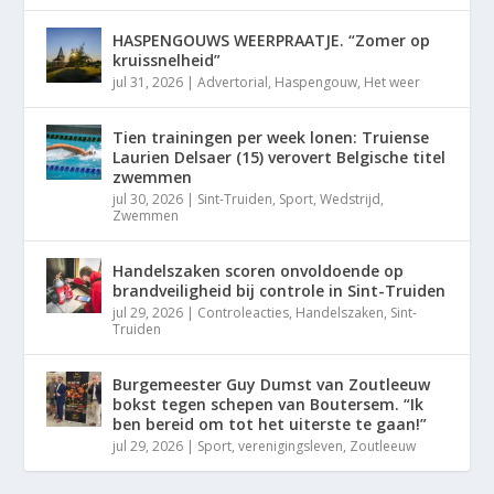
HASPENGOUWS WEERPRAATJE. “Zomer op
kruissnelheid”
jul 31, 2026
|
Advertorial
,
Haspengouw
,
Het weer
Tien trainingen per week lonen: Truiense
Laurien Delsaer (15) verovert Belgische titel
zwemmen
jul 30, 2026
|
Sint-Truiden
,
Sport
,
Wedstrijd
,
Zwemmen
Handelszaken scoren onvoldoende op
brandveiligheid bij controle in Sint-Truiden
jul 29, 2026
|
Controleacties
,
Handelszaken
,
Sint-
Truiden
Burgemeester Guy Dumst van Zoutleeuw
bokst tegen schepen van Boutersem. “Ik
ben bereid om tot het uiterste te gaan!”
jul 29, 2026
|
Sport
,
verenigingsleven
,
Zoutleeuw