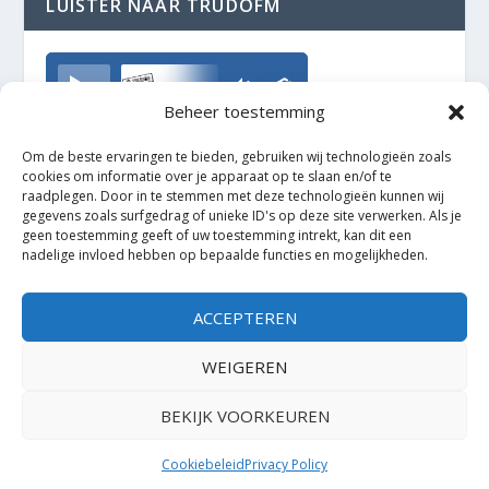
LUISTER NAAR TRUDOFM
TrudoFM
Beheer toestemming
Om de beste ervaringen te bieden, gebruiken wij technologieën zoals
cookies om informatie over je apparaat op te slaan en/of te
raadplegen. Door in te stemmen met deze technologieën kunnen wij
gegevens zoals surfgedrag of unieke ID's op deze site verwerken. Als je
geen toestemming geeft of uw toestemming intrekt, kan dit een
nadelige invloed hebben op bepaalde functies en mogelijkheden.
ACCEPTEREN
WEIGEREN
BEKIJK VOORKEUREN
Ontworpen door
| Mogelijk gemaakt door
Elegant Themes
WordPress
Cookiebeleid
Privacy Policy