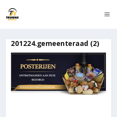
201224.gemeenteraad (2)