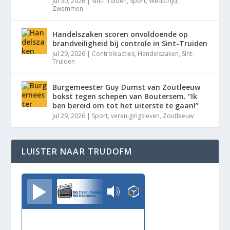
jul 30, 2026
|
Sint-Truiden
,
Sport
,
Wedstrijd
,
Zwemmen
Handelszaken scoren onvoldoende op
brandveiligheid bij controle in Sint-Truiden
jul 29, 2026
|
Controleacties
,
Handelszaken
,
Sint-
Truiden
Burgemeester Guy Dumst van Zoutleeuw
bokst tegen schepen van Boutersem. “Ik
ben bereid om tot het uiterste te gaan!”
jul 29, 2026
|
Sport
,
verenigingsleven
,
Zoutleeuw
LUISTER NAAR TRUDOFM
TrudoFM