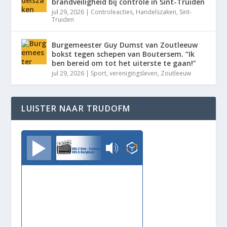
brandveiligheid bij controle in Sint-Truiden
jul 29, 2026
|
Controleacties
,
Handelszaken
,
Sint-
Truiden
Burgemeester Guy Dumst van Zoutleeuw
bokst tegen schepen van Boutersem. “Ik
ben bereid om tot het uiterste te gaan!”
jul 29, 2026
|
Sport
,
verenigingsleven
,
Zoutleeuw
LUISTER NAAR TRUDOFM
TrudoFM