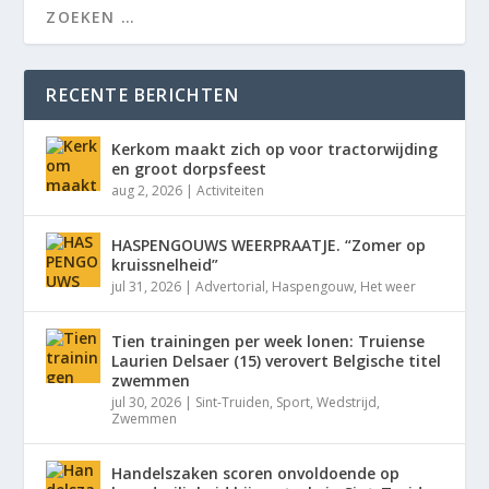
RECENTE BERICHTEN
Kerkom maakt zich op voor tractorwijding
en groot dorpsfeest
aug 2, 2026
|
Activiteiten
HASPENGOUWS WEERPRAATJE. “Zomer op
kruissnelheid”
jul 31, 2026
|
Advertorial
,
Haspengouw
,
Het weer
Tien trainingen per week lonen: Truiense
Laurien Delsaer (15) verovert Belgische titel
zwemmen
jul 30, 2026
|
Sint-Truiden
,
Sport
,
Wedstrijd
,
Zwemmen
Handelszaken scoren onvoldoende op