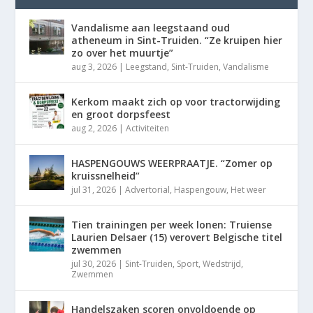
Vandalisme aan leegstaand oud
atheneum in Sint-Truiden. “Ze kruipen hier
zo over het muurtje”
aug 3, 2026
|
Leegstand
,
Sint-Truiden
,
Vandalisme
Kerkom maakt zich op voor tractorwijding
en groot dorpsfeest
aug 2, 2026
|
Activiteiten
HASPENGOUWS WEERPRAATJE. “Zomer op
kruissnelheid”
jul 31, 2026
|
Advertorial
,
Haspengouw
,
Het weer
Tien trainingen per week lonen: Truiense
Laurien Delsaer (15) verovert Belgische titel
zwemmen
jul 30, 2026
|
Sint-Truiden
,
Sport
,
Wedstrijd
,
Zwemmen
Handelszaken scoren onvoldoende op