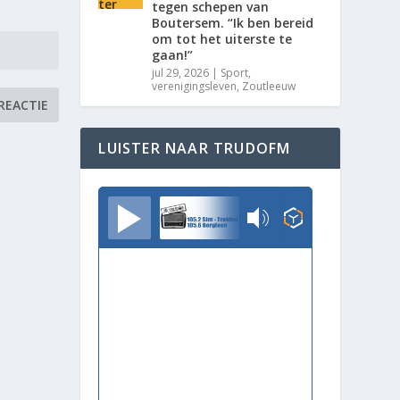
tegen schepen van
Boutersem. “Ik ben bereid
om tot het uiterste te
gaan!”
jul 29, 2026
|
Sport
,
verenigingsleven
,
Zoutleeuw
LUISTER NAAR TRUDOFM
TrudoFM