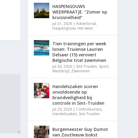
HASPENGOUWS
WEERPRAATJE. “Zomer op
kruissnelheid”
jul 31, 2026
|
Advertorial
,
Haspengouw
,
Het weer
Tien trainingen per week
lonen: Truiense Laurien
Delsaer (15) verovert
Belgische titel zwemmen
jul 30, 2026
|
Sint-Truiden
,
Sport
,
Wedstrijd
,
Zwemmen
Handelszaken scoren
onvoldoende op
brandveiligheid bij
controle in Sint-Truiden
jul 29, 2026
|
Controleacties
,
Handelszaken
,
Sint-Truiden
Burgemeester Guy Dumst
van Zoutleeuw bokst