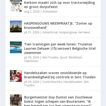
Kerkom maakt zich op voor tractorwijding
en groot dorpsfeest
aug 2, 2026
|
Activiteiten
HASPENGOUWS WEERPRAATJE. “Zomer op
kruissnelheid”
jul 31, 2026
|
Advertorial
,
Haspengouw
,
Het weer
Tien trainingen per week lonen: Truiense
Laurien Delsaer (15) verovert Belgische titel
zwemmen
jul 30, 2026
|
Sint-Truiden
,
Sport
,
Wedstrijd
,
Zwemmen
Handelszaken scoren onvoldoende op
brandveiligheid bij controle in Sint-Truiden
jul 29, 2026
|
Controleacties
,
Handelszaken
,
Sint-
Truiden
Burgemeester Guy Dumst van Zoutleeuw
bokst tegen schepen van Boutersem. “Ik
ben bereid om tot het uiterste te gaan!”