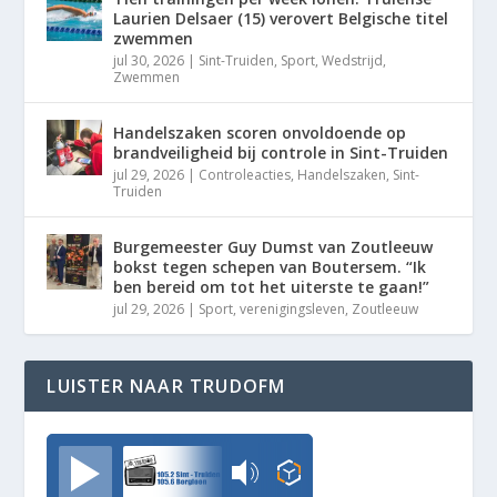
Laurien Delsaer (15) verovert Belgische titel
zwemmen
jul 30, 2026
|
Sint-Truiden
,
Sport
,
Wedstrijd
,
Zwemmen
Handelszaken scoren onvoldoende op
brandveiligheid bij controle in Sint-Truiden
jul 29, 2026
|
Controleacties
,
Handelszaken
,
Sint-
Truiden
Burgemeester Guy Dumst van Zoutleeuw
bokst tegen schepen van Boutersem. “Ik
ben bereid om tot het uiterste te gaan!”
jul 29, 2026
|
Sport
,
verenigingsleven
,
Zoutleeuw
LUISTER NAAR TRUDOFM
TrudoFM