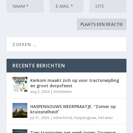
RECENTE BERICHTEN
Kerkom maakt zich op voor tractorwijding
en groot dorpsfeest
aug 2, 2026
|
Activiteiten
HASPENGOUWS WEERPRAATJE. “Zomer op
kruissnelheid”
jul 31, 2026
|
Advertorial
,
Haspengouw
,
Het weer
Tien trainingen per week lonen: Truiense