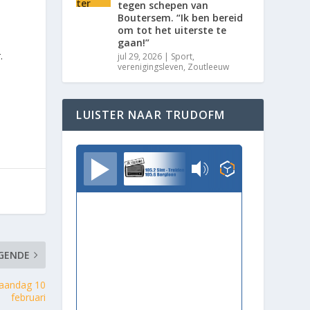
tegen schepen van
Boutersem. “Ik ben bereid
om tot het uiterste te
gaan!”
.
jul 29, 2026
|
Sport
,
verenigingsleven
,
Zoutleeuw
LUISTER NAAR TRUDOFM
TrudoFM
GENDE
maandag 10
februari