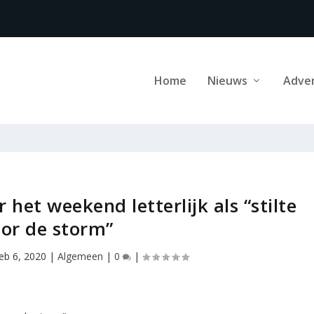
Home
Nieuws
Adve
het weekend letterlijk als “stilte
or de storm”
eb 6, 2020
|
Algemeen
|
0
|