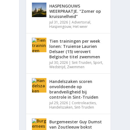
HASPENGOUWS
WEERPRAATJE. “Zomer op
kruissnelheid”
jul 31, 2026
|
Advertorial
,
Haspengouw
,
Het weer
Tien trainingen per week
lonen: Truiense Laurien
Delsaer (15) verovert
Belgische titel zwemmen
jul 30, 2026
|
Sint-Truiden
,
Sport
,
Wedstrijd
,
Zwemmen
t
Handelszaken scoren
onvoldoende op
brandveiligheid bij
controle in Sint-Truiden
jul 29, 2026
|
Controleacties
,
Handelszaken
,
Sint-Truiden
Burgemeester Guy Dumst
van Zoutleeuw bokst