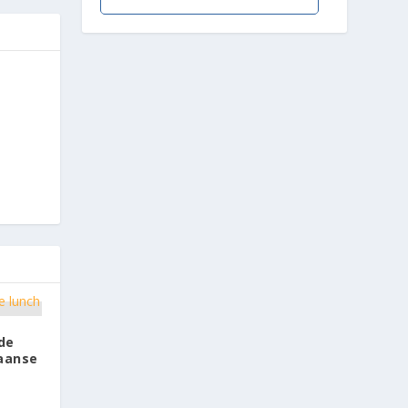
de
kaanse