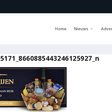
Home
Nieuws
Adve
05171_8660885443246125927_n