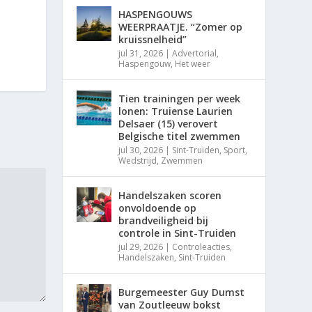
HASPENGOUWS
WEERPRAATJE. “Zomer op
kruissnelheid”
jul 31, 2026
|
Advertorial
,
Haspengouw
,
Het weer
Tien trainingen per week
lonen: Truiense Laurien
Delsaer (15) verovert
Belgische titel zwemmen
jul 30, 2026
|
Sint-Truiden
,
Sport
,
Wedstrijd
,
Zwemmen
Handelszaken scoren
onvoldoende op
brandveiligheid bij
controle in Sint-Truiden
jul 29, 2026
|
Controleacties
,
Handelszaken
,
Sint-Truiden
Burgemeester Guy Dumst
van Zoutleeuw bokst