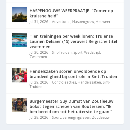
HASPENGOUWS WEERPRAATJE. “Zomer op
kruissnelheid”
jul 31, 2026
|
Advertorial
,
Haspengouw
,
Het weer
Tien trainingen per week lonen: Truiense
Laurien Delsaer (15) verovert Belgische titel
zwemmen
jul 30, 2026
|
Sint-Truiden
,
Sport
,
Wedstrijd
,
Zwemmen
Handelszaken scoren onvoldoende op
brandveiligheid bij controle in Sint-Truiden
jul 29, 2026
|
Controleacties
,
Handelszaken
,
Sint-
Truiden
Burgemeester Guy Dumst van Zoutleeuw
bokst tegen schepen van Boutersem. “Ik
ben bereid om tot het uiterste te gaan!”
jul 29, 2026
|
Sport
,
verenigingsleven
,
Zoutleeuw