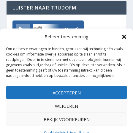
LUISTER NAAR TRUDOFM
TrudoFM
Beheer toestemming
Om de beste ervaringen te bieden, gebruiken wij technologieën zoals
cookies om informatie over je apparaat op te slaan en/of te
raadplegen. Door in te stemmen met deze technologieën kunnen wij
gegevens zoals surfgedrag of unieke ID's op deze site verwerken. Als je
geen toestemming geeft of uw toestemming intrekt, kan dit een
nadelige invloed hebben op bepaalde functies en mogelijkheden.
ACCEPTEREN
WEIGEREN
BEKIJK VOORKEUREN
Ontworpen door
| Mogelijk gemaakt door
Elegant Themes
WordPress
Cookiebeleid
Privacy Policy