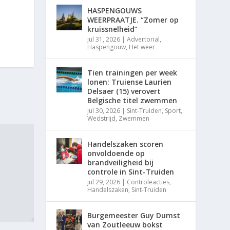
HASPENGOUWS
WEERPRAATJE. “Zomer op
kruissnelheid”
jul 31, 2026
|
Advertorial
,
Haspengouw
,
Het weer
Tien trainingen per week
lonen: Truiense Laurien
Delsaer (15) verovert
Belgische titel zwemmen
jul 30, 2026
|
Sint-Truiden
,
Sport
,
Wedstrijd
,
Zwemmen
Handelszaken scoren
onvoldoende op
brandveiligheid bij
controle in Sint-Truiden
jul 29, 2026
|
Controleacties
,
Handelszaken
,
Sint-Truiden
Burgemeester Guy Dumst
van Zoutleeuw bokst