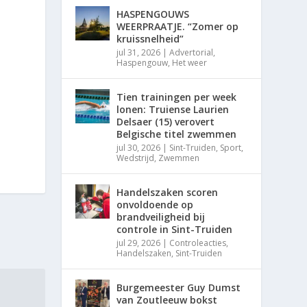
HASPENGOUWS
WEERPRAATJE. “Zomer op
kruissnelheid”
jul 31, 2026
|
Advertorial
,
Haspengouw
,
Het weer
Tien trainingen per week
lonen: Truiense Laurien
Delsaer (15) verovert
Belgische titel zwemmen
jul 30, 2026
|
Sint-Truiden
,
Sport
,
Wedstrijd
,
Zwemmen
Handelszaken scoren
onvoldoende op
brandveiligheid bij
controle in Sint-Truiden
jul 29, 2026
|
Controleacties
,
Handelszaken
,
Sint-Truiden
Burgemeester Guy Dumst
van Zoutleeuw bokst