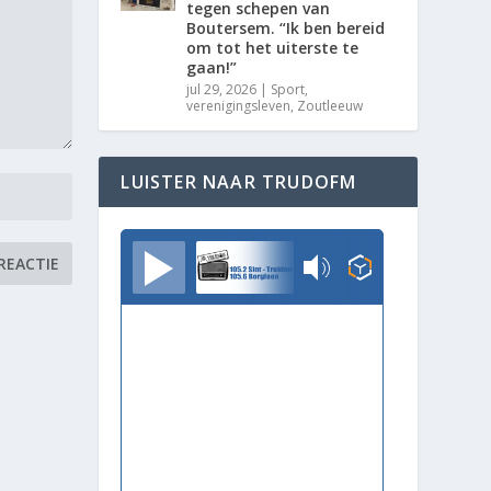
tegen schepen van
Boutersem. “Ik ben bereid
om tot het uiterste te
gaan!”
jul 29, 2026
|
Sport
,
verenigingsleven
,
Zoutleeuw
LUISTER NAAR TRUDOFM
TrudoFM