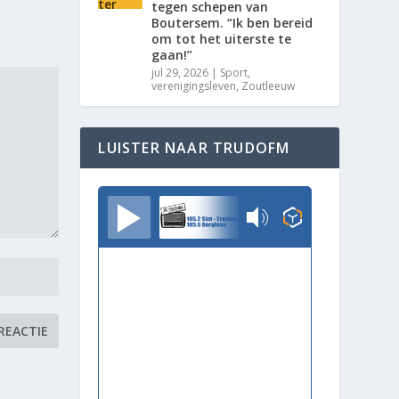
tegen schepen van
Boutersem. “Ik ben bereid
om tot het uiterste te
gaan!”
jul 29, 2026
|
Sport
,
verenigingsleven
,
Zoutleeuw
LUISTER NAAR TRUDOFM
TrudoFM