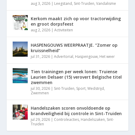
aug 3, 2026
|
Leegstand
,
Sint-Truiden
,
Vandalisme
Kerkom maakt zich op voor tractorwijding
en groot dorpsfeest
aug 2, 2026
|
Activiteiten
HASPENGOUWS WEERPRAATJE. “Zomer op
kruissnelheid”
jul 31, 2026
|
Advertorial
,
Haspengouw
,
Het weer
Tien trainingen per week lonen: Truiense
Laurien Delsaer (15) verovert Belgische titel
zwemmen
jul 30, 2026
|
Sint-Truiden
,
Sport
,
Wedstrijd
,
Zwemmen
Handelszaken scoren onvoldoende op
brandveiligheid bij controle in Sint-Truiden
jul 29, 2026
|
Controleacties
,
Handelszaken
,
Sint-
Truiden