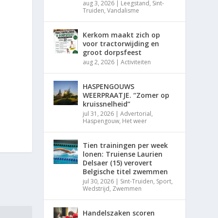
aug 3, 2026
|
Leegstand
,
Sint-
Truiden
,
Vandalisme
Kerkom maakt zich op
voor tractorwijding en
groot dorpsfeest
aug 2, 2026
|
Activiteiten
HASPENGOUWS
WEERPRAATJE. “Zomer op
kruissnelheid”
jul 31, 2026
|
Advertorial
,
Haspengouw
,
Het weer
Tien trainingen per week
lonen: Truiense Laurien
Delsaer (15) verovert
Belgische titel zwemmen
jul 30, 2026
|
Sint-Truiden
,
Sport
,
Wedstrijd
,
Zwemmen
Handelszaken scoren