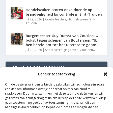
Handelszaken scoren onvoldoende op
brandveiligheid bij controle in Sint-Truiden
jul 29, 2026
|
Controleacties
,
Handelszaken
,
Sint-
Truiden
Burgemeester Guy Dumst van Zoutleeuw
bokst tegen schepen van Boutersem. “Ik
ben bereid om tot het uiterste te gaan!”
jul 29, 2026
|
Sport
,
verenigingsleven
,
Zoutleeuw
LUISTER NAAR TRUDOFM
Beheer toestemming
TrudoFM
Om de beste ervaringen te bieden, gebruiken wij technologieën zoals
cookies om informatie over je apparaat op te slaan en/of te
raadplegen. Door in te stemmen met deze technologieën kunnen wij
gegevens zoals surfgedrag of unieke ID's op deze site verwerken. Als je
geen toestemming geeft of uw toestemming intrekt, kan dit een
nadelige invloed hebben op bepaalde functies en mogelijkheden.