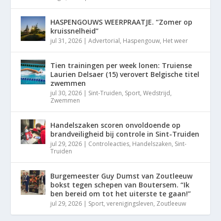
HASPENGOUWS WEERPRAATJE. “Zomer op
kruissnelheid”
jul 31, 2026
|
Advertorial
,
Haspengouw
,
Het weer
Tien trainingen per week lonen: Truiense
Laurien Delsaer (15) verovert Belgische titel
zwemmen
jul 30, 2026
|
Sint-Truiden
,
Sport
,
Wedstrijd
,
Zwemmen
Handelszaken scoren onvoldoende op
brandveiligheid bij controle in Sint-Truiden
jul 29, 2026
|
Controleacties
,
Handelszaken
,
Sint-
Truiden
Burgemeester Guy Dumst van Zoutleeuw
bokst tegen schepen van Boutersem. “Ik
ben bereid om tot het uiterste te gaan!”
jul 29, 2026
|
Sport
,
verenigingsleven
,
Zoutleeuw