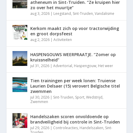
atheneum in Sint-Truiden. “Ze kruipen hier
zo over het muurtje”
aug 3, 2026
|
Leegstand
,
Sint-Truiden
,
Vandalisme
Kerkom maakt zich op voor tractorwijding
en groot dorpsfeest
aug 2, 2026
|
Activiteiten
HASPENGOUWS WEERPRAATJE. “Zomer op
kruissnelheid”
jul 31, 2026
|
Advertorial
,
Haspengouw
,
Het weer
Tien trainingen per week lonen: Truiense
Laurien Delsaer (15) verovert Belgische titel
zwemmen
jul 30, 2026
|
Sint-Truiden
,
Sport
,
Wedstrijd
,
Zwemmen
Handelszaken scoren onvoldoende op
brandveiligheid bij controle in Sint-Truiden
jul 29, 2026
|
Controleacties
,
Handelszaken
,
Sint-
Truiden