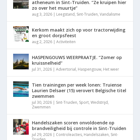
atheneum in Sint-Truiden. “Ze kruipen hier
zo over het muurtje”
aug 3, 2026
|
Leegstand
,
Sint-Truiden
,
Vandalisme
Kerkom maakt zich op voor tractorwijding
en groot dorpsfeest
aug 2, 2026
|
Activiteiten
HASPENGOUWS WEERPRAATJE. “Zomer op
kruissnelheid”
jul 31, 2026
|
Advertorial
,
Haspengouw
,
Het weer
Tien trainingen per week lonen: Truiense
Laurien Delsaer (15) verovert Belgische titel
zwemmen
jul 30, 2026
|
Sint-Truiden
,
Sport
,
Wedstrijd
,
Zwemmen
Handelszaken scoren onvoldoende op
brandveiligheid bij controle in Sint-Truiden
jul 29, 2026
|
Controleacties
,
Handelszaken
,
Sint-
Truiden