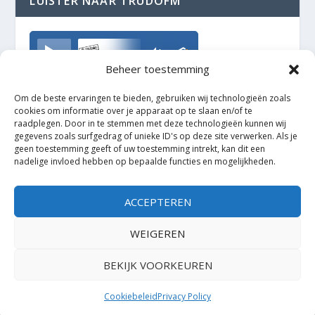
LUISTER NAAR TRUDOFM
TrudoFM
Beheer toestemming
Om de beste ervaringen te bieden, gebruiken wij technologieën zoals
cookies om informatie over je apparaat op te slaan en/of te
raadplegen. Door in te stemmen met deze technologieën kunnen wij
gegevens zoals surfgedrag of unieke ID's op deze site verwerken. Als je
geen toestemming geeft of uw toestemming intrekt, kan dit een
nadelige invloed hebben op bepaalde functies en mogelijkheden.
ACCEPTEREN
WEIGEREN
BEKIJK VOORKEUREN
Ontworpen door
| Mogelijk gemaakt door
Elegant Themes
WordPress
Cookiebeleid
Privacy Policy