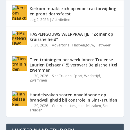
Kerkom maakt zich op voor tractorwijding
en groot dorpsfeest
aug 2, 2026
|
Activiteiten
HASPENGOUWS WEERPRAATJE. “Zomer op
kruissnelheid”
jul 31, 2026
|
Advertorial
,
Haspengouw
,
Het weer
Tien trainingen per week lonen: Truiense
Laurien Delsaer (15) verovert Belgische titel
zwemmen
jul 30, 2026
|
Sint-Truiden
,
Sport
,
Wedstrijd
,
Zwemmen
Handelszaken scoren onvoldoende op
brandveiligheid bij controle in Sint-Truiden
jul 29, 2026
|
Controleacties
,
Handelszaken
,
Sint-
Truiden