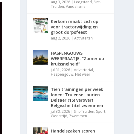
aug 3, 2026
|
Leegstand
,
Sint-
Truiden
,
Vandalisme
Kerkom maakt zich op
voor tractorwijding en
groot dorpsfeest
aug 2, 2026
|
Activiteiten
HASPENGOUWS
WEERPRAATJE. “Zomer op
kruissnelheid”
jul 31, 2026
|
Advertorial
,
Haspengouw
,
Het weer
Tien trainingen per week
lonen: Truiense Laurien
Delsaer (15) verovert
Belgische titel zwemmen
jul 30, 2026
|
Sint-Truiden
,
Sport
,
Wedstrijd
,
Zwemmen
Handelszaken scoren