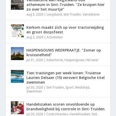
atheneum in Sint-Truiden. “Ze kruipen hier
zo over het muurtje”
aug 3, 2026
|
Leegstand
,
Sint-Truiden
,
Vandalisme
Kerkom maakt zich op voor tractorwijding
en groot dorpsfeest
aug 2, 2026
|
Activiteiten
HASPENGOUWS WEERPRAATJE. “Zomer op
kruissnelheid”
jul 31, 2026
|
Advertorial
,
Haspengouw
,
Het weer
Tien trainingen per week lonen: Truiense
Laurien Delsaer (15) verovert Belgische titel
zwemmen
jul 30, 2026
|
Sint-Truiden
,
Sport
,
Wedstrijd
,
Zwemmen
Handelszaken scoren onvoldoende op
brandveiligheid bij controle in Sint-Truiden
jul 29, 2026
|
Controleacties
,
Handelszaken
,
Sint-