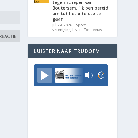
tegen schepen van
Boutersem. “Ik ben bereid
om tot het uiterste te
gaan!”
jul 29, 2026
|
Sport
,
verenigingsleven
,
Zoutleeuw
LUISTER NAAR TRUDOFM
TrudoFM