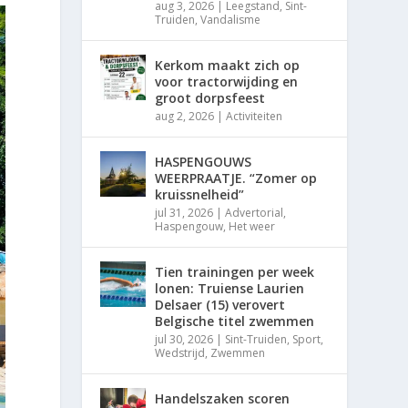
aug 3, 2026
|
Leegstand
,
Sint-
Truiden
,
Vandalisme
Kerkom maakt zich op
voor tractorwijding en
groot dorpsfeest
aug 2, 2026
|
Activiteiten
HASPENGOUWS
WEERPRAATJE. “Zomer op
kruissnelheid”
jul 31, 2026
|
Advertorial
,
Haspengouw
,
Het weer
Tien trainingen per week
lonen: Truiense Laurien
Delsaer (15) verovert
Belgische titel zwemmen
jul 30, 2026
|
Sint-Truiden
,
Sport
,
Wedstrijd
,
Zwemmen
Handelszaken scoren