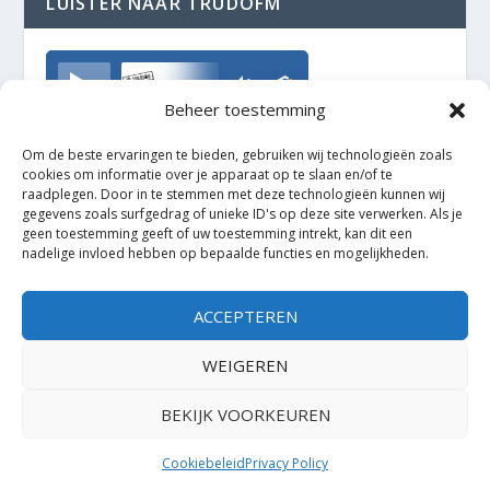
LUISTER NAAR TRUDOFM
TrudoFM
Beheer toestemming
Om de beste ervaringen te bieden, gebruiken wij technologieën zoals
cookies om informatie over je apparaat op te slaan en/of te
raadplegen. Door in te stemmen met deze technologieën kunnen wij
gegevens zoals surfgedrag of unieke ID's op deze site verwerken. Als je
geen toestemming geeft of uw toestemming intrekt, kan dit een
nadelige invloed hebben op bepaalde functies en mogelijkheden.
ACCEPTEREN
WEIGEREN
BEKIJK VOORKEUREN
Ontworpen door
| Mogelijk gemaakt door
Elegant Themes
WordPress
Cookiebeleid
Privacy Policy