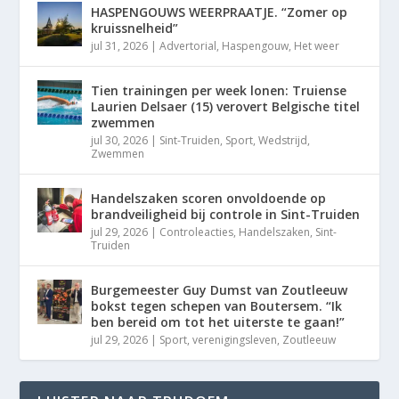
HASPENGOUWS WEERPRAATJE. “Zomer op
kruissnelheid”
jul 31, 2026
|
Advertorial
,
Haspengouw
,
Het weer
Tien trainingen per week lonen: Truiense
Laurien Delsaer (15) verovert Belgische titel
zwemmen
jul 30, 2026
|
Sint-Truiden
,
Sport
,
Wedstrijd
,
Zwemmen
Handelszaken scoren onvoldoende op
brandveiligheid bij controle in Sint-Truiden
jul 29, 2026
|
Controleacties
,
Handelszaken
,
Sint-
Truiden
Burgemeester Guy Dumst van Zoutleeuw
bokst tegen schepen van Boutersem. “Ik
ben bereid om tot het uiterste te gaan!”
jul 29, 2026
|
Sport
,
verenigingsleven
,
Zoutleeuw