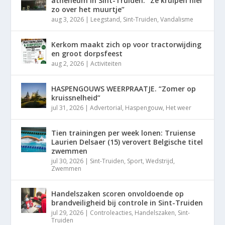
atheneum in Sint-Truiden. “Ze kruipen hier
zo over het muurtje”
aug 3, 2026
|
Leegstand
,
Sint-Truiden
,
Vandalisme
Kerkom maakt zich op voor tractorwijding
en groot dorpsfeest
aug 2, 2026
|
Activiteiten
HASPENGOUWS WEERPRAATJE. “Zomer op
kruissnelheid”
jul 31, 2026
|
Advertorial
,
Haspengouw
,
Het weer
Tien trainingen per week lonen: Truiense
Laurien Delsaer (15) verovert Belgische titel
zwemmen
jul 30, 2026
|
Sint-Truiden
,
Sport
,
Wedstrijd
,
Zwemmen
Handelszaken scoren onvoldoende op
brandveiligheid bij controle in Sint-Truiden
jul 29, 2026
|
Controleacties
,
Handelszaken
,
Sint-
Truiden