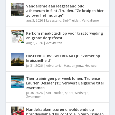
Vandalisme aan leegstaand oud
atheneum in Sint-Truiden. “Ze kruipen hier
zo over het muurtje”
aug 3, 2026
|
Leegstand
,
Sint-Truiden
,
Vandalisme
Kerkom maakt zich op voor tractorwijding
en groot dorpsfeest
aug 2, 2026
|
Activiteiten
HASPENGOUWS WEERPRAATJE. “Zomer op
kruissnelheid”
jul 31, 2026
|
Advertorial
,
Haspengouw
,
Het weer
Tien trainingen per week lonen: Truiense
Laurien Delsaer (15) verovert Belgische titel
zwemmen
jul 30, 2026
|
Sint-Truiden
,
Sport
,
Wedstrijd
,
Zwemmen
Handelszaken scoren onvoldoende op
brandveiligheid bij controle in Sint-Truiden